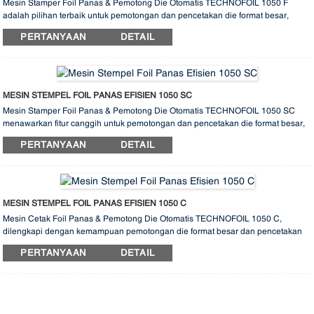
Mesin Stamper Foil Panas & Pemotong Die Otomatis TECHNOFOIL 1050 F
menawarkan kinerja dan keandalan yang superior.
adalah pilihan terbaik untuk pemotongan dan pencetakan die format besar,
menggunakan sistem penarik foil longitudinal. Mesin ini menawarkan presisi
PERTANYAAN
DETAIL
tinggi, kecepatan cepat, pengoperasian yang mudah, kemampuan pergantian
cepat, daya tahan yang kuat, dan kinerja yang konsisten. Fitur-fitur canggih dan
kemampuan luar biasa menjadikannya salah satu pilihan terbaik di pasaran.
Baik Anda membutuhkan produksi volume tinggi yang efisien atau pemrosesan
yang presisi, TECHNOFOIL 1050 F memberikan hasil yang unggul,
MESIN STEMPEL FOIL PANAS EFISIEN 1050 SC
meningkatkan efisiensi produksi dan kualitas produk Anda. Tingkatkan operasi
Mesin Stamper Foil Panas & Pemotong Die Otomatis TECHNOFOIL 1050 SC
manufaktur Anda dengan mesin yang luar biasa ini.
menawarkan fitur canggih untuk pemotongan dan pencetakan die format besar,
termasuk sistem penarik foil melintang dan kemampuan pengupasan. Presisi
PERTANYAAN
DETAIL
tinggi, kecepatan cepat, pengoperasian yang mudah digunakan, kemampuan
pergantian cepat, konstruksi yang tahan lama, dan kinerja yang stabil
menjadikannya pilihan utama di pasaran. Baik Anda membutuhkan produksi
volume tinggi yang efisien atau pemrosesan yang presisi, mesin ini unggul
dalam memberikan hasil yang luar biasa. Tingkatkan efisiensi produksi dan
MESIN STEMPEL FOIL PANAS EFISIEN 1050 C
kualitas output Anda dengan TECHNOFOIL 1050 SC, pilihan superior untuk
Mesin Cetak Foil Panas & Pemotong Die Otomatis TECHNOFOIL 1050 C,
kebutuhan manufaktur Anda.
dilengkapi dengan kemampuan pemotongan die format besar dan pencetakan
foil panas menggunakan sistem penarik foil transversal canggih. Presisi tinggi,
PERTANYAAN
DETAIL
kecepatan tinggi, kemudahan pengoperasian, pergantian cepat, daya tahan, dan
kinerja stabilnya menjadikannya pilihan utama di industri ini. Baik menghadapi
produksi volume tinggi atau membutuhkan pemrosesan presisi, mesin ini dapat
dengan mudah menangani keduanya, menghadirkan efisiensi yang lebih tinggi
dan produk jadi yang unggul untuk lini produksi Anda. Pilih TECHNOFOIL