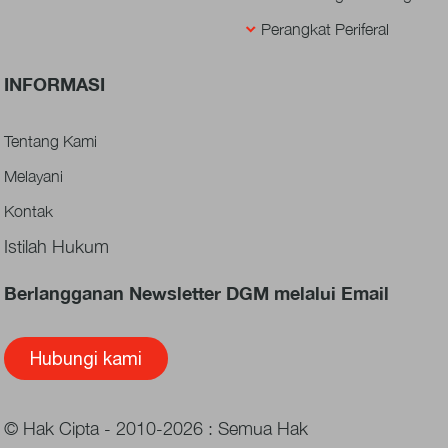
Perangkat Periferal
INFORMASI
Tentang Kami
Melayani
Kontak
Istilah Hukum
Berlangganan Newsletter DGM melalui Email
Hubungi kami
© Hak Cipta - 2010-2026 : Semua Hak