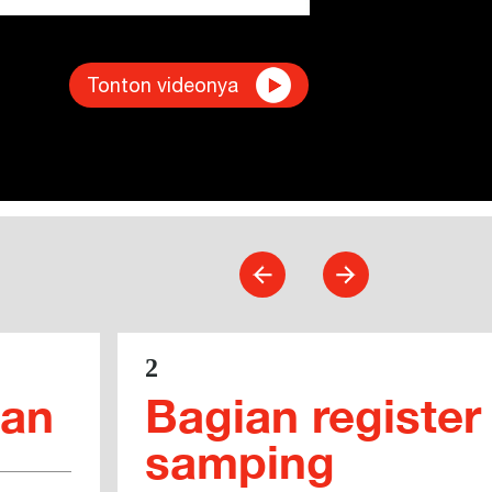
Tonton videonya
2
pan
Bagian register
samping