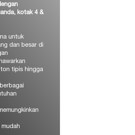
 dengan
anda, kotak 4 &
na untuk
ng dan besar di
gan
menawarkan
ton tipis hingga
berbagai
utuhan
g memungkinkan
i, mudah