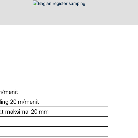
m/menit
ling 20 m/menit
pat maksimal 20 mm
m