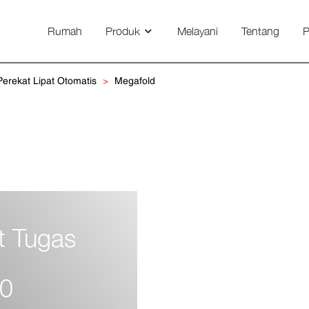
Rumah
Produk
Melayani
Tentang
P
Smartvision DG 650/800/1100
erekat Lipat Otomatis
Megafold
t Tugas
50