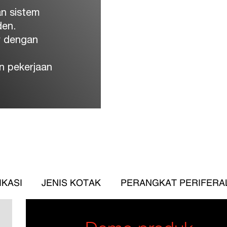
an sistem
den.
r dengan
n pekerjaan
IKASI
JENIS KOTAK
PERANGKAT PERIFERA