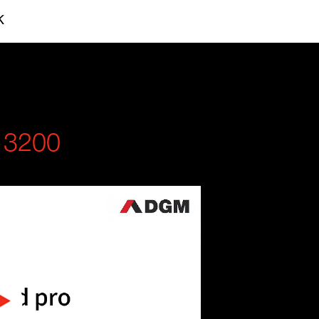
K
3200