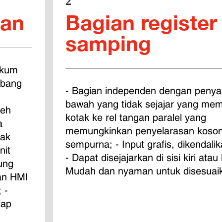
2
pan
Bagian register
samping
akum 
rbang 
- Bagian independen dengan penya
bawah yang tidak sejajar yang me
eh 
kotak ke rel tangan paralel yang 
a 
memungkinkan penyelarasan koson
tak 
sempurna; - Input grafis, dikendalik
nit 
- Dapat disejajarkan di sisi kiri atau
ung 
Mudah dan nyaman untuk disesuai
an HMI 
 - 
iap 
.