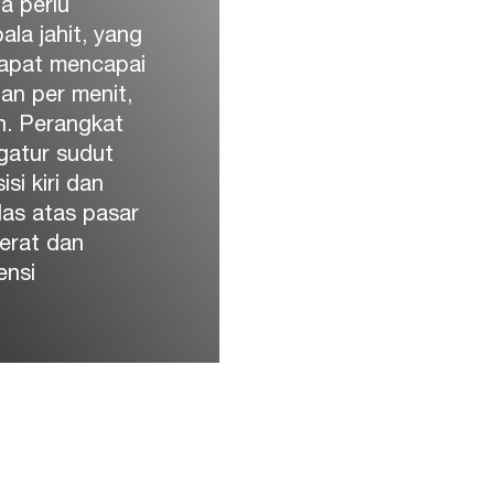
a perlu
ala jahit, yang
 dapat mencapai
tan per menit,
n. Perangkat
gatur sudut
si kiri dan
las atas pasar
erat dan
ensi