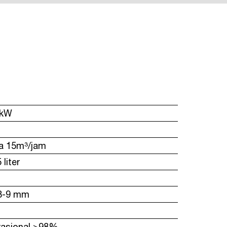
 kW
a 15m³/jam
liter
 3-9 mm
rasional >98%