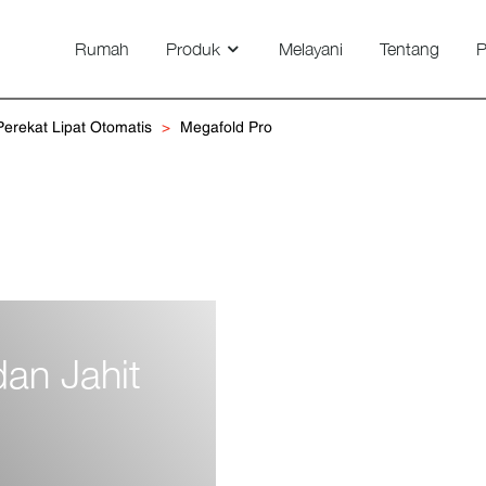
Rumah
Produk
Melayani
Tentang
P
Smartvision DG 650/800/1100
erekat Lipat Otomatis
Megafold Pro
dan Jahit