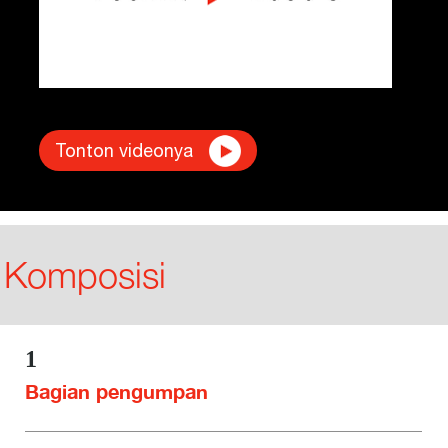
Tonton videonya
Komposisi
1
Bagian pengumpan