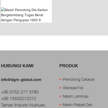
HUBUNGI KAMI
PRODUK
info@dgm-global.com
Pemotong Cetakan
Stempel Foil
+86 0752 277 3780
Mesin Laminasi
+86 13502272272
Taman Industri Huihuan,
Mesin Pelipat Dan