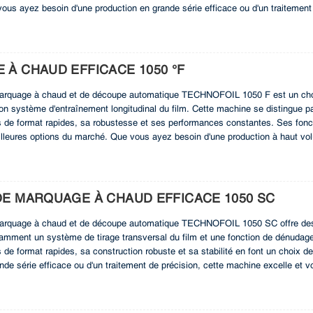
ous ayez besoin d'une production en grande série efficace ou d'un traiteme
ltats exceptionnels. Optimisez vos capacités de production avec cette machine
À CHAUD EFFICACE 1050 °F
arquage à chaud et de découpe automatique TECHNOFOIL 1050 F est un choi
on système d'entraînement longitudinal du film. Cette machine se distingue par s
de format rapides, sa robustesse et ses performances constantes. Ses fonct
illeures options du marché. Que vous ayez besoin d'une production à haut volu
 offre des résultats supérieurs, améliorant ainsi votre productivité et la qu
cette machine performante.
DE MARQUAGE À CHAUD EFFICACE 1050 SC
rquage à chaud et de découpe automatique TECHNOFOIL 1050 SC offre des f
amment un système de tirage transversal du film et une fonction de dénudage. S
e format rapides, sa construction robuste et sa stabilité en font un choix d
nde série efficace ou d'un traitement de précision, cette machine excelle et v
a qualité de vos produits avec la TECHNOFOIL 1050 SC, une solution performa