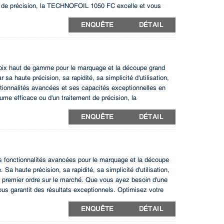
nt de précision, la TECHNOFOIL 1050 FC excelle et vous
 innovante qui offre des performances et une fiabilité
ENQUÊTE
DÉTAIL
x haut de gamme pour le marquage et la découpe grand
a haute précision, sa rapidité, sa simplicité d'utilisation,
ionnalités avancées et ses capacités exceptionnelles en
me efficace ou d'un traitement de précision, la
alité de vos produits. Optimisez vos opérations de
ENQUÊTE
DÉTAIL
onctionnalités avancées pour le marquage et la découpe
a haute précision, sa rapidité, sa simplicité d'utilisation,
e premier ordre sur le marché. Que vous ayez besoin d'une
ous garantit des résultats exceptionnels. Optimisez votre
nte pour vos besoins de fabrication.
ENQUÊTE
DÉTAIL