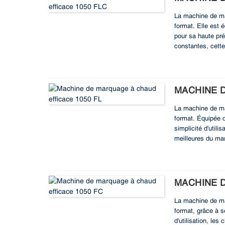
La machine de ma
format. Elle est 
pour sa haute pré
constantes, cett
traitement préci
production grâce 
MACHINE D
La machine de ma
format. Équipée d
simplicité d'uti
meilleures du mar
TECHNOFOIL 1050 
et une fiabilité s
MACHINE D
La machine de ma
format, grâce à se
d'utilisation, le