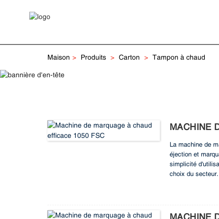
Maison
Produits
Carton
Tampon à chaud
MACHINE 
La machine de ma
éjection et marqu
simplicité d'util
choix du secteur.
feuille, la TECH
pointe qui offre u
MACHINE D