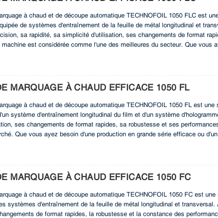
rquage à chaud et de découpe automatique TECHNOFOIL 1050 FLC est une so
équipée de systèmes d'entraînement de la feuille de métal longitudinal et tra
cision, sa rapidité, sa simplicité d'utilisation, ses changements de format ra
e machine est considérée comme l'une des meilleures du secteur. Que vous ay
s avec effets holographiques, la TECHNOFOIL 1050 FLC excelle et vous garant
à cette machine innovante qui offre des performances et une fiabilité supérieu
E MARQUAGE À CHAUD EFFICACE 1050 FL
rquage à chaud et de découpe automatique TECHNOFOIL 1050 FL est une sol
'un système d'entraînement longitudinal du film et d'un système d'hologrammes
lisation, ses changements de format rapides, sa robustesse et ses performanc
ché. Que vous ayez besoin d'une production en grande série efficace ou d'un 
FL vous garantit des résultats exceptionnels. Optimisez votre production g
upérieures.
E MARQUAGE À CHAUD EFFICACE 1050 FC
rquage à chaud et de découpe automatique TECHNOFOIL 1050 FC est une sol
s systèmes d'entraînement de la feuille de métal longitudinal et transversal. A
s changements de format rapides, la robustesse et la constance des performa