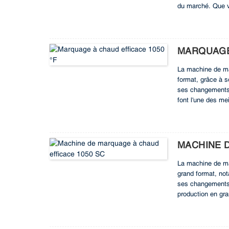
du marché. Que v
garantit des résu
supérieures.
MARQUAGE 
La machine de m
format, grâce à s
ses changements 
font l'une des me
TECHNOFOIL 1050 F
fabrication avec 
MACHINE 
La machine de ma
grand format, not
ses changements d
production en gra
productivité et l