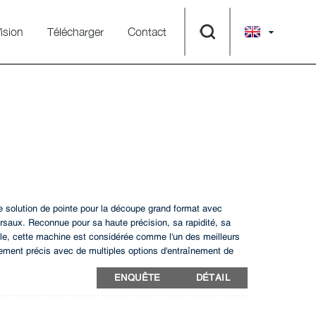
ision
Télécharger
Contact
lution de pointe pour la découpe grand format avec
rsaux. Reconnue pour sa haute précision, sa rapidité, sa
able, cette machine est considérée comme l'un des meilleurs
tement précis avec de multiples options d'entraînement de
isez vos capacités de production grâce à cette machine de
ENQUÊTE
DÉTAIL