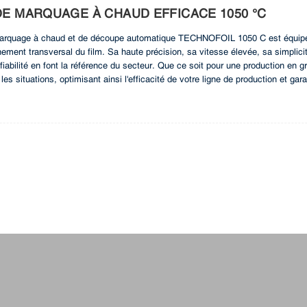
E MARQUAGE À CHAUD EFFICACE 1050 °C
arquage à chaud et de découpe automatique TECHNOFOIL 1050 C est équipée
ement transversal du film. Sa haute précision, sa vitesse élevée, sa simplici
fiabilité en font la référence du secteur. Que ce soit pour une production en 
les situations, optimisant ainsi l'efficacité de votre ligne de production et ga
50C pour un processus de production plus fluide et plus performant.