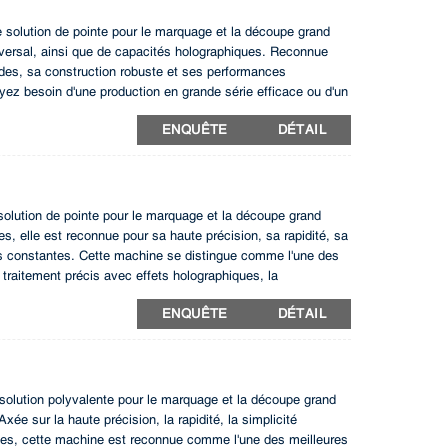
lution de pointe pour le marquage et la découpe grand
nsversal, ainsi que de capacités holographiques. Reconnue
pides, sa construction robuste et ses performances
ez besoin d'une production en grande série efficace ou d'un
it des résultats exceptionnels. Optimisez vos capacités de
ENQUÊTE
DÉTAIL
res.
ution de pointe pour le marquage et la découpe grand
, elle est reconnue pour sa haute précision, sa rapidité, sa
es constantes. Cette machine se distingue comme l'une des
traitement précis avec effets holographiques, la
râce à cette machine de pointe qui offre des performances
ENQUÊTE
DÉTAIL
ution polyvalente pour le marquage et la découpe grand
xée sur la haute précision, la rapidité, la simplicité
nces, cette machine est reconnue comme l'une des meilleures