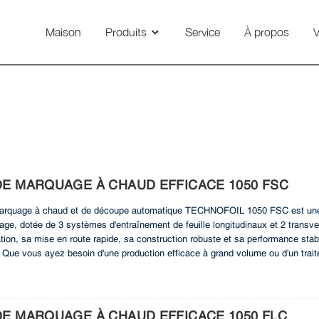
Maison
Produits
Service
À propos
V
Smartvision DG 650/800/1100
Tampon À Chaud
DE MARQUAGE À CHAUD EFFICACE 1050 FSC
rquage à chaud et de découpe automatique TECHNOFOIL 1050 FSC est une so
age, dotée de 3 systèmes d'entraînement de feuille longitudinaux et 2 transve
isation, sa mise en route rapide, sa construction robuste et sa performance st
 Que vous ayez besoin d'une production efficace à grand volume ou d'un trai
NOFOIL 1050 FSC excelle et vous garantit des résultats exceptionnels. Optim
ne performance et une fiabilité supérieures.
E MARQUAGE À CHAUD EFFICACE 1050 FLC