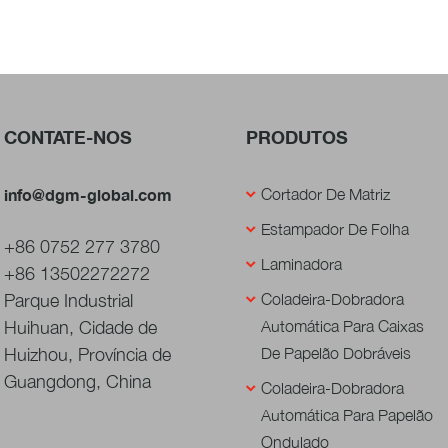
produção. Escolha a TECHNOFOIL 1050C para um processo de produção mais
suave e eficiente.
CONTATE-NOS
PRODUTOS
info@dgm-global.com
Cortador De Matriz
Estampador De Folha
+86 0752 277 3780
Laminadora
+86 13502272272
Parque Industrial
Coladeira-Dobradora
Huihuan, Cidade de
Automática Para Caixas
Huizhou, Província de
De Papelão Dobráveis
Guangdong, China
Coladeira-Dobradora
Automática Para Papelão
Ondulado