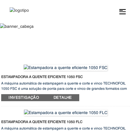
Carimbo De Folha Quente
ESTAMPADORA A QUENTE EFICIENTE 1050 FSC
A máquina automática de estampagem a quente e corte e vinco TECHNOFOIL
1050 FSC é uma solução de ponta para corte e vinco de grandes formatos com
remoção de foil e estampagem, apresentando 3 sistemas de tração de foil
INVESTIGAÇÃO
DETALHE
longitudinais e 2 transversais. Reconhecida pela sua alta precisão, velocidade,
operação intuitiva, rápida preparação, construção robusta e desempenho
estável, esta máquina é considerada uma das melhores opções do setor. Seja
para produção eficiente em alto volume ou processamento preciso com
múltiplas opções de tração de foil, a TECHNOFOIL 1050 FSC se destaca por
ESTAMPADORA A QUENTE EFICIENTE 1050 FLC
oferecer resultados excepcionais. Eleve suas capacidades de produção com
A máquina automática de estampagem a quente e corte e vinco TECHNOFOIL
esta máquina avançada que oferece desempenho e confiabilidade superiores.