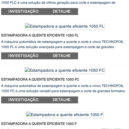
1050 FLC é uma solução de última geração para corte e estampagem de
grandes formatos, apresentando sistemas de tração de folha longitudinal e
INVESTIGAÇÃO
DETALHE
transversal, além de recursos para hologramas. Reconhecida por sua alta
precisão, velocidade, operação intuitiva, trocas rápidas de ferramentas,
construção robusta e desempenho consistente, esta máquina é amplamente
considerada uma das melhores opções do setor. Seja para produção eficiente
em alto volume ou processamento preciso com efeitos holográficos, a
ESTAMPADORA A QUENTE EFICIENTE 1050 FL
TECHNOFOIL 1050 FLC se destaca por oferecer resultados excepcionais. Eleve
A máquina automática de estampagem a quente e corte e vinco TECHNOFOIL
suas capacidades de produção com esta máquina inovadora que oferece
1050 FL é uma solução avançada para estampagem e corte de grandes
desempenho e confiabilidade superiores.
formatos, equipada com um sistema de tração longitudinal da folha e um sistema
INVESTIGAÇÃO
DETALHE
de holograma. Reconhecida pela sua alta precisão, velocidade, operação
intuitiva, trocas rápidas de ferramentas, construção robusta e desempenho
consistente, esta máquina destaca-se como uma das melhores opções do
mercado. Seja para produção eficiente em alto volume ou para processamento
preciso com efeitos holográficos, a TECHNOFOIL 1050 FL oferece resultados
ESTAMPADORA A QUENTE EFICIENTE 1050 FC
excepcionais. Aumente a sua capacidade produtiva com esta máquina de ponta
A máquina automática de estampagem a quente e corte e vinco TECHNOFOIL
que oferece desempenho e confiabilidade superiores.
1050 FC é uma solução versátil para estampagem e corte de grandes formatos,
apresentando sistemas de tração de folha longitudinal e transversal. Com foco
INVESTIGAÇÃO
DETALHE
em alta precisão, velocidade, operação intuitiva, trocas rápidas, construção
robusta e desempenho consistente, esta máquina é reconhecida como uma das
melhores opções disponíveis. Seja para produção eficiente em alto volume ou
processamento preciso, a TECHNOFOIL 1050 FC se destaca por oferecer
resultados excepcionais. Eleve suas capacidades de fabricação com esta
ESTAMPADORA A QUENTE EFICIENTE 1050 F
máquina inovadora que oferece desempenho e confiabilidade superiores.