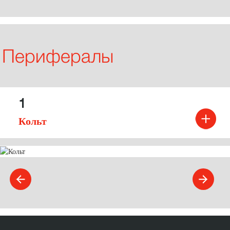
Перифералы
1
Кольт