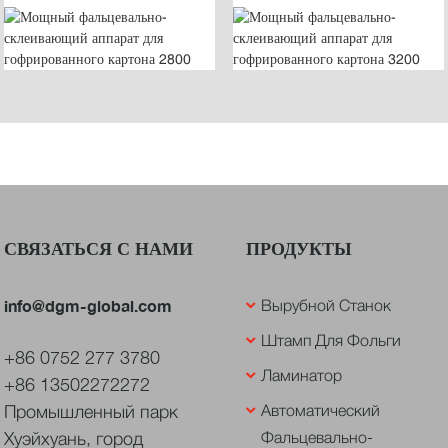
СВЯЗАТЬСЯ С НАМИ
ПРОДУКТЫ
info@dgm-global.com
Вырубной Станок
Штамп Для Фольги
+86 0752 277 3780
Ламинатор
+86 13502272272
Промышленный парк
Автоматический
Хуэйхуань, город
Фальцевально-