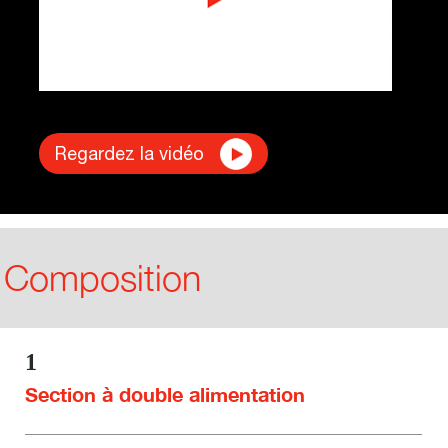
Regardez la vidéo
Composition
1
Section à double alimentation