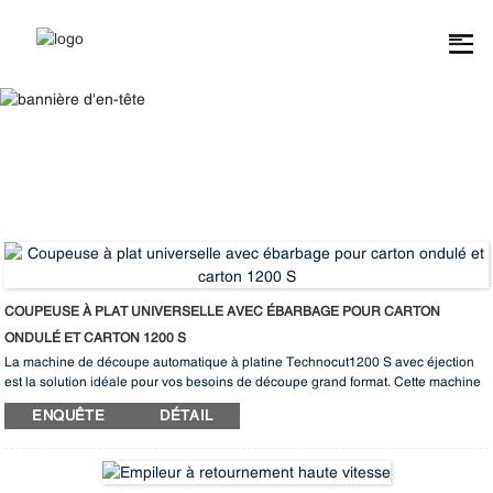
Carton
COUPEUSE À PLAT UNIVERSELLE AVEC ÉBARBAGE POUR CARTON
ONDULÉ ET CARTON 1200 S
La machine de découpe automatique à platine Technocut1200 S avec éjection
est la solution idéale pour vos besoins de découpe grand format. Cette machine
de pointe offre un centrage précis, une vitesse de fonctionnement élevée, un
ENQUÊTE
DÉTAIL
changement de production fluide et une stabilité à toute épreuve, garantissant
des performances inégalées en découpe. Son interface intuitive et sa mise en
route rapide en font le choix idéal pour les clients recherchant efficacité et
fiabilité dans leurs processus de découpe. Optimisez votre production avec la