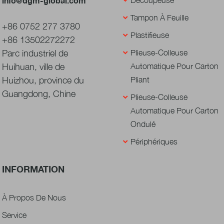
info@dgm-global.com
Découpeuse
etc. DGM s'engage à offrir à l'industrie une solution de pliage et de collage
complète, abordable et rentable, répondant aux besoins actuels des
Tampon À Feuille
transformateurs et aux exigences du marché, offrant ainsi l'une des meilleures
+86 0752 277 3780
combinaisons coût/valeur/productivité du marché.
Plastifieuse
+86 13502272272
Parc industriel de
Plieuse-Colleuse
Huihuan, ville de
Automatique Pour Carton
Huizhou, province du
Pliant
Guangdong, Chine
Plieuse-Colleuse
Automatique Pour Carton
Ondulé
Périphériques
INFORMATION
À Propos De Nous
Service