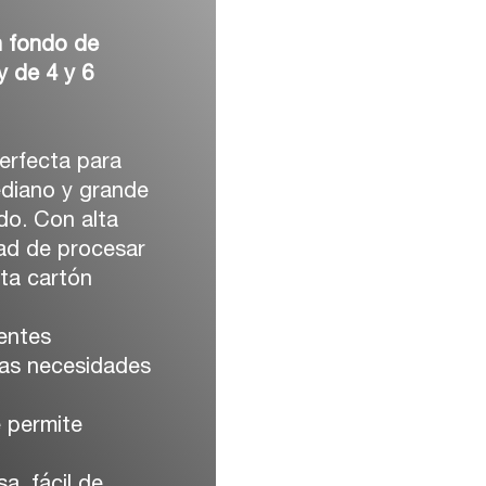
n fondo de
y de 4 y 6
rfecta para
ediano y grande
do. Con alta
idad de procesar
ta cartón
rentes
las necesidades
 permite
a, fácil de