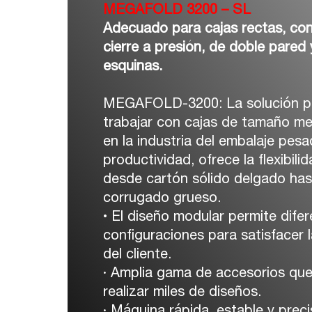
MEGAFOLD 3200 – SL
Adecuado para cajas rectas, co
cierre a presión, de doble pared 
esquinas.
MEGAFOLD-3200: La solución pe
trabajar con cajas de tamaño m
en la industria del embalaje pesa
productividad, ofrece la flexibil
desde cartón sólido delgado has
corrugado grueso.
• El diseño modular permite dife
configuraciones para satisfacer 
del cliente.
· Amplia gama de accesorios que
realizar miles de diseños.
· Máquina rápida, estable y precis