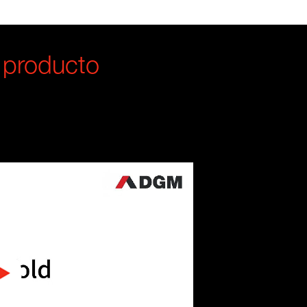
 producto
0