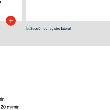
o 
min
: 20 m/min