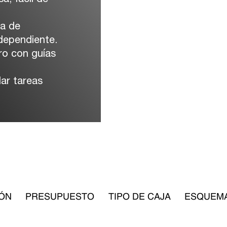
ma de
dependiente.
ro con guías
ar tareas
ÓN
PRESUPUESTO
TIPO DE CAJA
ESQUEM