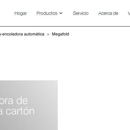
Hogar
Productos
Servicio
Acerca de
V
a-encoladora automática
Megafold
ora de
a cartón