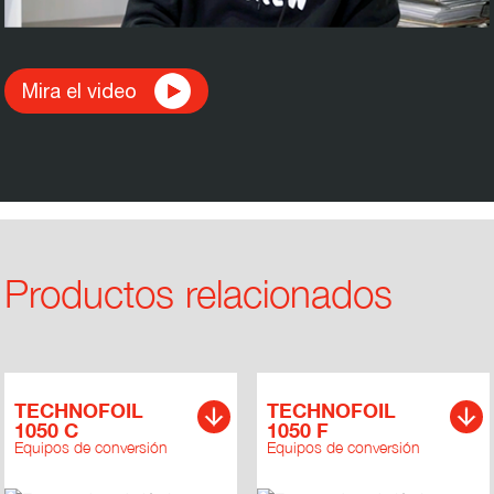
Mira el video
Productos relacionados
TECHNOFOIL
TECHNOFOIL
1050 C
1050 F
Equipos de conversión
Equipos de conversión