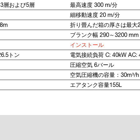
3層および5層
最高速度 300 m/分
細移動速度 20 m/分
.8m
折り畳んだ箱の厚さは最大2
ブランク幅 290～3200 mm
インストール
26.5トン
電気接続負荷 C: 40kW AC: 45
圧縮空気 6バール
空気圧縮機の容量：30m³/h
エアタンク容量155L