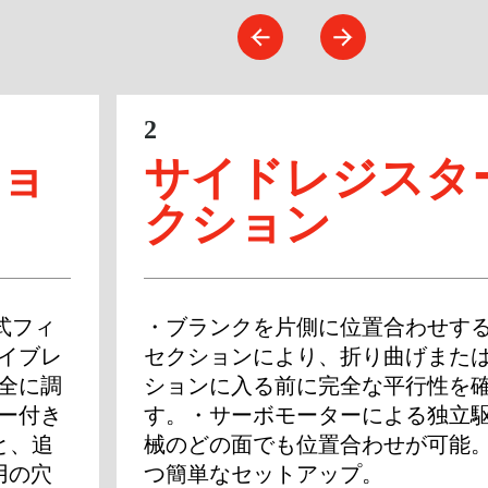
2
ショ
サイドレジスタ
クション
式フィ
・ブランクを片側に位置合わせす
バイブレ
セクションにより、折り曲げまた
完全に調
ションに入る前に完全な平行性を
ギー付き
す。・サーボモーターによる独立
と、追
械のどの面でも位置合わせが可能
用の穴
つ簡単なセットアップ。