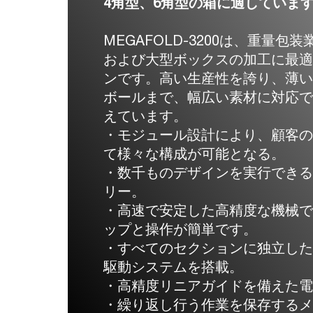
4角型、6角型の箱に適していま
MEGAFOLD-3200は、重量包
および大型ボックスの加工に最
ンです。高い生産性を誇り、薄
ボールまで、幅広い素材に対応
えています。
・モジュール設計により、顧客
て様々な構成が可能となる。
・数千ものデザインを実行でき
リー。
・高速で安定した高精度な機械
ップと操作が簡単です。
・すべてのセクションに独立し
駆動システムを搭載。
・高精度リニアガイドを備えた電
・繰り返し行う作業を保存するメ