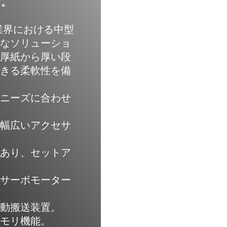
す。
装業界における中型
適なソリューショ
い厚紙から厚い段
できる柔軟性を備
のニーズに合わせ
る幅広いアクセサ
であり、セットア
たサーボモーター
動搬送装置。
モリ機能。