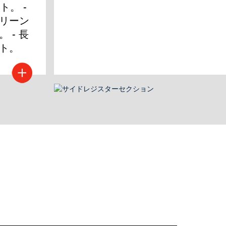
。 - 
リーン
 - 長
ト。