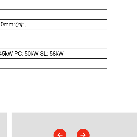
0mmです。
kW PC: 50kW SL: 58kW