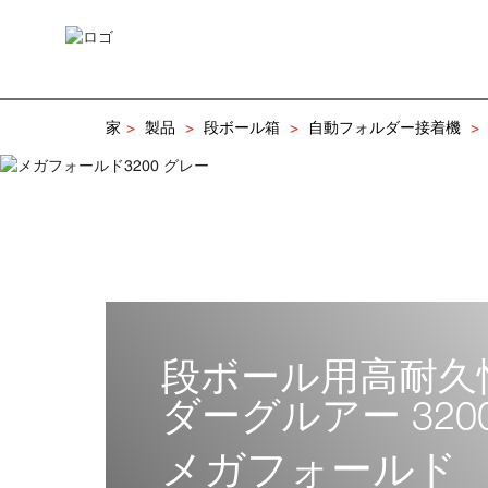
スマートフォールド サーボ X
家
製品
段ボール箱
自動フォルダー接着機
段ボール用高耐久
ダーグルアー 320
メガフォールド