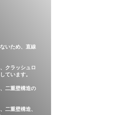
いないため、直線
型、クラッシュロ
しています。
部、二重壁構造の
部、二重壁構造、