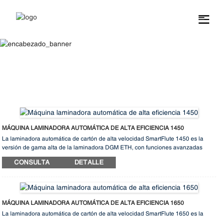
Laminadora
MÁQUINA LAMINADORA AUTOMÁTICA DE ALTA EFICIENCIA 1450
La laminadora automática de cartón de alta velocidad SmartFlute 1450 es la
versión de gama alta de la laminadora DGM ETH, con funciones avanzadas
para un rendimiento superior. Equipada con un sistema de accionamiento
CONSULTA
DETALLE
servomotorizado en toda la máquina, garantiza una precisión y estabilidad
excepcionales durante su funcionamiento. Las láminas superiores se
sincronizan perfectamente con el sustrato, lo que permite un posicionamiento
preciso tanto lateral como longitudinalmente. Ya sea para laminar cartón
ondulado con cartón, cartón con cartón o cartón con cartón gris, esta laminadora
MÁQUINA LAMINADORA AUTOMÁTICA DE ALTA EFICIENCIA 1650
de vanguardia realiza todo tipo de trabajos de laminado con eficiencia y
La laminadora automática de cartón de alta velocidad SmartFlute 1650 es la
precisión.