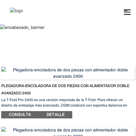
Plegadora-Encoladora Automática
PLEGADORA-ENCOLADORA DE DOS PIEZAS CON ALIMENTADOR DOBLE
AVANZADO 2400
La T-Fold Pro 2400 es una versión mejorada de la T-Fold. Para ofrecer un
diseño de embalaje más avanzado, DGM colaboró ​​con expertos italianos en
maquinaria para cartón en el desarrollo de la última serie "T-Fold Pro", una
CONSULTA
DETALLE
plegadora-encoladora multifuncional inteligente. Esta máquina prescinde de las
técnicas tradicionales de plegado y encolado de cajas y adopta un método de
empalme doble izquierda-derecha, lo que ahorra espacio y reduce costes,
optimizando significativamente la tecnología de procesamiento de cajas de