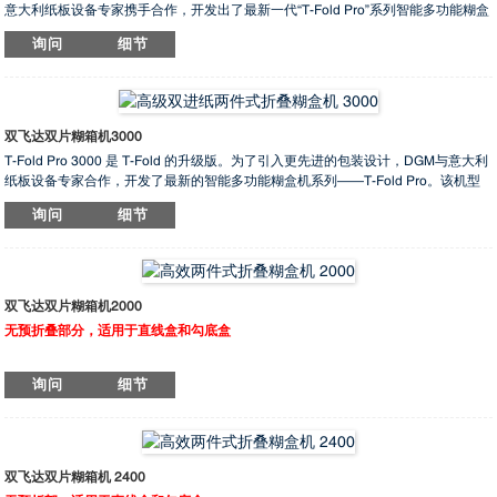
意大利纸板设备专家携手合作，开发出了最新一代“T-Fold Pro”系列智能多功能糊盒
机。 该机型摒弃了传统的纸箱折叠与糊盒工艺，采用左右双拼接结构，有效节省空
询问
细节
间、降低成本，并在重型瓦楞纸箱的加工技术上带来了显著优化。
瓦楞纸箱主要用于外包装，一直是物流和重型货物的首选。结合瓦楞纸箱耐用和环
保等优点，随着包装技术的快速创新，瓦楞纸箱的应用日益多样化。T-Fold Pro提
升了传统糊盒机的功能，降低了人工成本，为纸箱创造了意想不到的价值，并增强
了竞争力。
双飞达双片糊箱机3000
T-Fold Pro 3000 是 T-Fold 的升级版。为了引入更先进的包装设计，DGM与意大利
纸板设备专家合作，开发了最新的智能多功能糊盒机系列——T-Fold Pro。该机型
摒弃了传统的纸盒折叠和糊合技术，采用左右双拼接方式，节省了空间，降低了成
询问
细节
本，为重型瓦楞纸板箱的加工技术带来了显著优化。
瓦楞纸箱主要用于外包装，一直是物流和重型货物的首选。结合瓦楞纸箱耐用和环
保等优点，随着包装技术的快速创新，瓦楞纸箱的应用日益多样化。T-Fold Pro提
升了传统糊盒机的功能，降低了人工成本，为纸箱创造了意想不到的价值，并增强
了竞争力。
双飞达双片糊箱机2000
无预折叠部分，适用于直线盒和勾底盒
G-FOLD 2000 AC 是一款双片式拼接糊盒机，适用于大型瓦楞纸箱。该机易于调
询问
细节
节，操作友好。它可以处理一片或两片纸箱。配备独立电机驱动的给纸部，能够同
时给纸两片纸箱，并借助气动侧压装置实现精准拼接。机器配备两个下糊轮（左右
两侧），两个上电子糊涂系统，其中一个为热熔胶涂布系统，配备一把喷胶枪，另
一个为冷胶涂布系统，配备三把喷胶枪。
双飞达双片糊箱机 2400