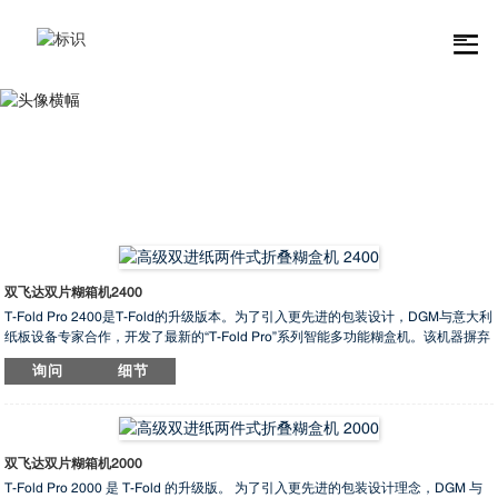
自动糊盒机
双飞达双片糊箱机2400
T-Fold Pro 2400是T-Fold的升级版本。为了引入更先进的包装设计，DGM与意大利
纸板设备专家合作，开发了最新的“T-Fold Pro”系列智能多功能糊盒机。该机器摒弃
了传统的纸盒折叠和糊合工艺，采用左右双拼接方式，节省空间，降低成本，为重
询问
细节
型瓦楞纸箱的加工工艺带来了显著优化。
瓦楞纸箱主要用于外包装，一直是物流和重型货物的首选。结合瓦楞纸箱耐用和环
保等优点，随着包装技术的快速创新，瓦楞纸箱的应用日益多样化。T-Fold Pro提
升了传统糊盒机的功能，降低了人工成本，为纸箱创造了意想不到的价值，并增强
了竞争力。
双飞达双片糊箱机2000
T-Fold Pro 2000 是 T-Fold 的升级版。 为了引入更先进的包装设计理念，DGM 与