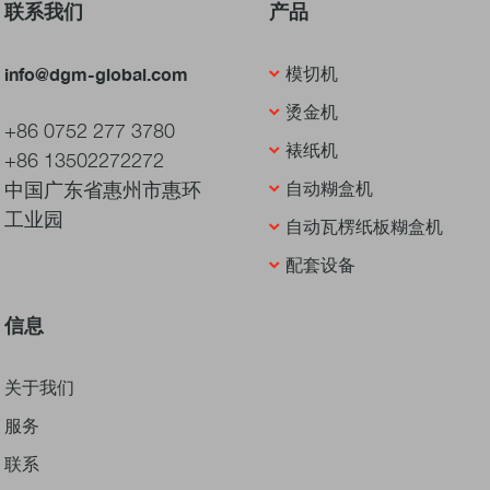
联系我们
产品
· 电机驱动的传送装置，配备高精度直线导轨。
记忆功能，用于保存重复作业。
info@dgm-global.com
模切机
烫金机
+86 0752 277 3780
裱纸机
+86 13502272272
中国广东省惠州市惠环
自动糊盒机
工业园
自动瓦楞纸板糊盒机
配套设备
信息
关于我们
服务
联系