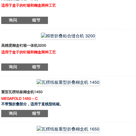
适用于盒子的钉箱和糊盒两种工艺
Megafold Pro 2800 ST 配备全伺服控制系统，确保机器运行稳定且精度高。采用线
询问
细节
性导轨设计，运动平稳，有效避免不必要的振动，保障生产质量。最新控制系统配
备智能人机界面（HMI）面板，操作简便，只需输入纸盒尺寸即可快速调机，无需
繁琐的换模过程。钉合头采用意大利知名品牌Simca，钉合速度最高可达每分钟
1500针，实现高效生产。校正装置不仅对纸盒的前后进行校正，还能对左右两侧进
行精准校正，满足重型瓦楞包装市场的高端需求，提升包装质量和生产效率。
高精度糊盒钉箱一体机3200
适用于盒子的钉箱和糊盒两种工艺
Megafold Pro 3200 ST 配备全伺服控制系统，确保运行稳定且精度高。直线导轨设
询问
细节
计实现平稳运动，有效避免不必要的振动，保障生产过程中的质量稳定。 最新一代
智能控制系统搭配人机交互界面（HMI），操作简便，只需输入纸箱尺寸即可快速
设定，无需繁琐的换模操作，大大节省调机时间。 钉合单元采用意大利品牌
SIMCA 原装钉头，钉合速度高达每分钟 1500 钉，满足高效生产需求。 高性能整型
装置不仅可对纸箱前后进行校正，同时实现左右方向的精准定位，满足重型瓦楞包
重型瓦楞纸板糊盒机1450
装市场的高端要求，全面提升包装质量与生产效率。
MEGAFOLD 1450 – C
不带预折叠部分，适用于直线型纸箱。
MEGAFOLD 1450 – AC
询问
细节
无预折叠部分，适用于直线盒、勾底盒和双边盒。
MEGAFOLD 1450 – PC
适用于直线盒、勾底盒和双边盒
MEGAFOLD 1450 – SL