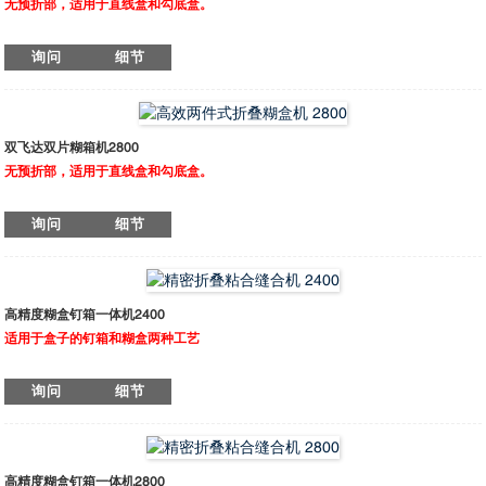
无预折部，适用于直线盒和勾底盒。
G-FOLD 2400 AC 是一款双片粘箱机，适用于大型瓦楞纸箱。该设备操作简便、设
询问
细节
置快捷，可处理单片或双片纸箱。配备独立驱动的给纸装置，可同时送入两片纸
板，并通过气动侧定位装置实现精确拼接。机器配有两个左右下方涂胶轮，以及两
个上方电子涂胶系统：一个用于热熔胶喷枪，一个用于冷胶，共三支喷枪。
双飞达双片糊箱机2800
无预折部，适用于直线盒和勾底盒。
G-FOLD 2800 AC 是一款双片式拼接糊盒机，适用于大型瓦楞纸箱。该设备设定简
询问
细节
便，操作友好，可加工单片或双片纸箱。配备独立电机驱动的送纸系统，可同时送
入两片纸板，并通过气动侧边整形装置实现精准拼接。 机器配备两个下部涂胶轮
（左右各一），两套上部电子涂胶系统，其中一套用于热熔胶涂布（1把喷枪），另
一套用于冷胶涂布（配有3把喷枪）。
高精度糊盒钉箱一体机2400
适用于盒子的钉箱和糊盒两种工艺
Megafold Pro 2400 ST 配备全伺服控制系统，确保设备运行稳定且高精度。线性导
询问
细节
轨设计保证运动平稳，有效避免不必要的振动，保障生产质量。最新控制系统搭载
智能人机界面（HMI）面板，操作简便，只需输入纸箱尺寸即可快速完成设定，无
需繁琐换刀。 打钉头采用意大利知名品牌 Simca，钉箱速度可达每分钟1500针，
实现高效生产。定型装置不仅可对纸箱前后进行定型，还可对左右侧面定型，满足
重型瓦楞包装高端市场需求，大幅提升包装质量与生产效率。
高精度糊盒钉箱一体机2800