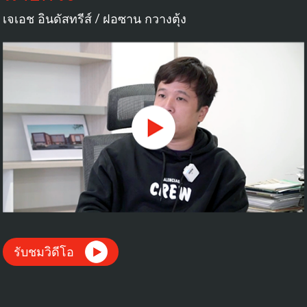
เจเอช อินดัสทรีส์ / ฝอซาน กวางตุ้ง
รับชมวิดีโอ