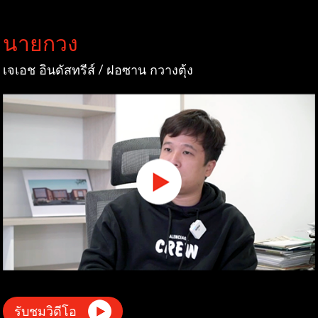
นายกวง
เจเอช อินดัสทรีส์ / ฝอซาน กวางตุ้ง
รับชมวิดีโอ