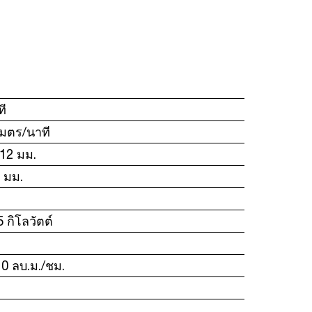
ที
เมตร/นาที
12 มม.
 มม.
5 กิโลวัตต์
0 ลบ.ม./ชม.