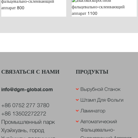
СВЯЗАТЬСЯ С НАМИ
ПРОДУКТЫ
info@dgm-global.com
Вырубной Станок
Штамп Для Фольги
+86 0752 277 3780
Ламинатор
+86 13502272272
Промышленный парк
Автоматический
Хуэйхуань, город
Фальцевально-
Склеивающий Аппарат