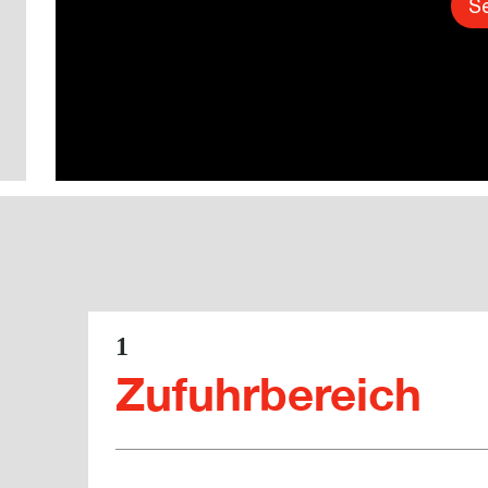
Se
1
Zufuhrbereich