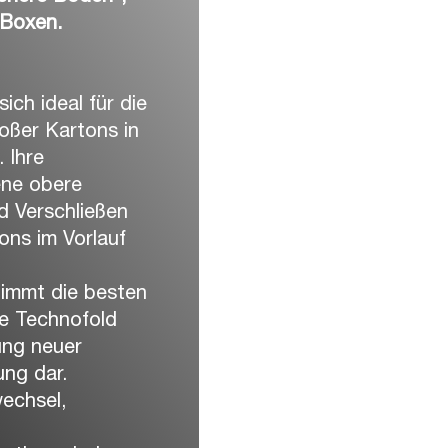
 Boxen.
h ideal für die
oßer Kartons in
 Ihre
ene obere
nd Verschließen
ons im Vorlauf
nimmt die besten
ie Technofold
ung neuer
ung dar.
wechsel,