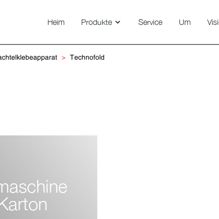
Heim
Produkte
Service
Um
Vis
achtelklebeapparat
Technofold
emaschine
Karton