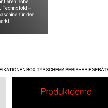
antieren hohe
t. Technofold –
maschine für den
arkt.
FIKATIONEN
BOX-TYP
SCHEMA
PERIPHERIEGERÄT
Produktdemo