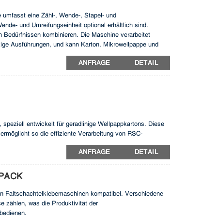
ie umfasst eine Zähl-, Wende-, Stapel- und
nde- und Umreifungseinheit optional erhältlich sind.
n Bedürfnissen kombinieren. Die Maschine verarbeitet
kige Ausführungen, und kann Karton, Mikrowellpappe und
n. Dank ihrer einfachen Einstellbarkeit ist sie eine flexible
ANFRAGE
DETAIL
speziell entwickelt für geradlinige Wellpappkartons. Diese
 ermöglicht so die effiziente Verarbeitung von RSC-
g und Bedienung trägt der Stapler zur Senkung der
ANFRAGE
DETAIL
er durch die Optimierung der Produktionsabläufe höhere
 Komfort und Vorteile.
PACK
en Faltschachtelklebemaschinen kompatibel. Verschiedene
 zählen, was die Produktivität der
 bedienen.