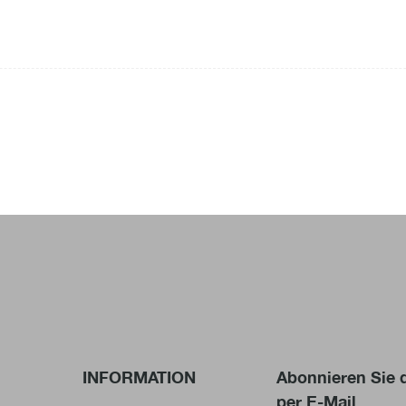
 direkte Motorübertragungsstruktur.
 Induktionssteuerungs-Betriebsdesign anwenden.
Übertragung und geringeres Rauschen;
r
ktur ist neu optimiert;
der drehen die Boxen um 90 Grad; jedes Führungsrad am oberen Förderband ka
INFORMATION
Abonnieren Sie
per E-Mail