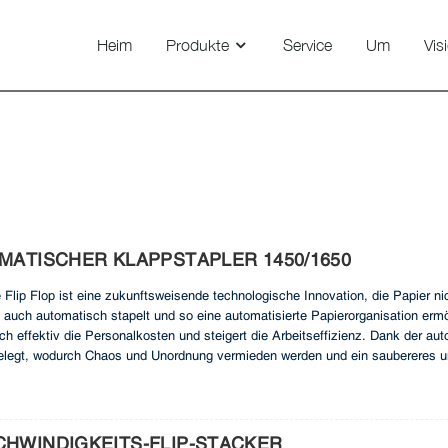
Heim
Produkte
Service
Um
Vis
Peripheriegeräte
MATISCHER KLAPPSTAPLER 1450/1650
 Flip Flop ist eine zukunftsweisende technologische Innovation, die Papier 
ch automatisch stapelt und so eine automatisierte Papierorganisation ermögli
h effektiv die Personalkosten und steigert die Arbeitseffizienz. Dank der au
gelegt, wodurch Chaos und Unordnung vermieden werden und ein saubereres und
en Technologie bietet nicht nur mehr Komfort, sondern auch ein angenehmere
HWINDIGKEITS-FLIP-STACKER