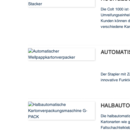
Die Colt 1000 ist
Umreifungseinheit
Kunden können di
verschiedene Kar
verschiedene Well
und effiziente L
AUTOMATI
Der Stapler mit Z
innovative Funkti
Wellpappkartons.
Arbeitskosten un
Effizienz, Genaui
HALBAUTO
Die halbautomati
Kartonarten wie 
Faltschachtelkleb