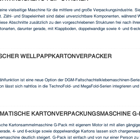
 eine vielseitige Maschine für die mittlere und große Verpackungsindustrie. S
. Zähl- und Stapeleinheit sind dabei unverzichtbare Komponenten, während We
ese Abschnitte zusätzlich zu den vorgeschriebenen Strukturen frei nach ihre
tonarten, darunter gerade, mit Klappboden, doppelwandige sowie 4- und 6-ec
pappenmaterialien wie B-, C-, N-, F-, AB-, 3- und 5-lagige Wellpappen verpacke
ösung für unterschiedlichste Verpackungsanforderungen.
SCHER WELLPAPPKARTONVERPACKER
ählfunktion ist eine neue Option der DGM-Faltschachtelklebemaschinen-Serie, 
on lässt sich nahtlos in die TechnoFold- und MegaFold-Serien integrieren und
 Durch präzises Zählen und Stapeln sowie die benutzerfreundliche Einrichtun
d zur Optimierung der Produktionsprozesse bei. Darüber hinaus gewährleistet 
gkeit und Zuverlässigkeit und bietet Ihrer Produktionslinie somit zusätzlichen
MATISCHE KARTONVERPACKUNGSMASCHINE G-
sche Kartonsammelmaschine G-Pack mit eigenem Motor ist mit allen gängig
gerade, 4- und 6-eckige sowie doppelwandige Kartons lassen sich chargenweise
emaschine deutlich steigert. G-Pack ist einfach und von nur einer Person zu