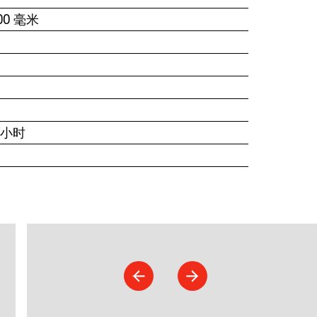
0 毫米
/小时