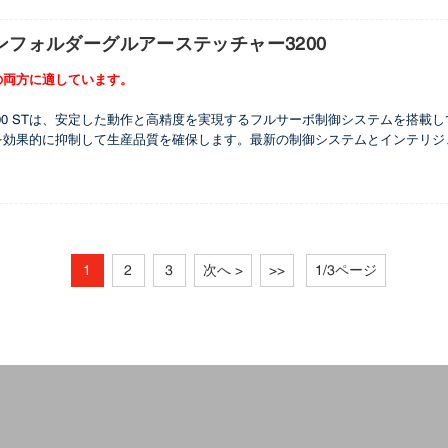
たし、包装品質と効率を向上させます。
ンフォルダーグルアーステッチャー3200
の両方に適しています。
 Pro 3200 STは、安定した動作と高精度を実現するフルサーボ制御システム
を効果的に抑制して生産品質を確保します。最新の制御システムとインテリジ
にセットアップでき、面倒な工具交換は不要です。イタリアのブランドSimc
効率的な生産を保証します。スクエアリング装置は、前面と背面だけでなく、
を満たし、包装品質と効率を向上させます。
1
2
3
次へ >
>>
1/3ページ