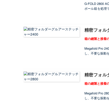
G-FOLD 2
ボール箱を処理
できます。この
コールドグルー
精密フォル
箱の縫製と接着
Megafold
し、不要な振動
力するだけで簡単
速度を実現し、
イエンドな要求
精密フォル
箱の縫製と接着
Megafold
し、不要な振動
るだけで素早くセ
を実現し、効率