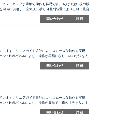
ます。セットアップが簡単で操作も容易です。1枚または2枚の段
を同時に供給し、空気圧式横方向整列装置により正確に接合
つのガンを備えたホットメルト塗布用と、3つのガンを備えた
問い合わせ
詳細
を搭載しています。リニアガイド設計によりスムーズな動作を実現
ェントHMIパネルにより、操作が容易になり、箱の寸法を入
a製のステッチヘッドは、毎分最大1500ステッチのステッチ
問い合わせ
詳細
左右の側面もスクエアに仕上げ、重量段ボール包装市場のハ
を搭載しています。リニアガイド設計によりスムーズな動作を実現
ェントHMIパネルにより、操作が簡単で、箱の寸法を入力す
のステッチヘッドは、毎分最大1500ステッチのステッチ速度
問い合わせ
詳細
の側面もスクエアに仕上げ、重量段ボール包装市場のハイエ