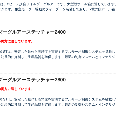
800 ACは、2ピース接合フォルダーグルアーです。大型段ボール箱に適してい
できます。独立モーター駆動のフィーダーを装備しており、2枚の段ボール箱
機械には、左右に2つの下部接着ホイール、上部に2つの電子接着システム（1
塗布用）が付属しています。
ダーグルアーステッチャー2400
の両方に適しています。
 Pro 2400 STは、安定した動作と高精度を実現するフルサーボ制御システム
を効果的に抑制して生産品質を確保します。最新の制御システムとインテリジ
にセットアップでき、面倒な工具交換は不要です。イタリアのブランドSimc
効率的な生産を保証します。スクエアリング装置は、前面と背面だけでなく、
を満たし、包装品質と効率を向上させます。
ダーグルアーステッチャー2800
の両方に適しています。
 Pro 2800 STは、安定した動作と高精度を実現するフルサーボ制御システム
を効果的に抑制して生産品質を確保します。最新の制御システムとインテリジ
ットアップでき、面倒な工具交換は不要です。イタリアのブランドSimca製
的な生産を保証します。スクエアリング装置は、前面と背面だけでなく、左右