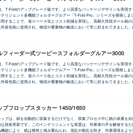
o 2000は、T-Foldのアップグレード版です。より高度なパッケージデザイン
テリジェント多機能フォルダーグルアー「T-Fold Pro」シリーズを開発
採用することで、省スペース化とコスト削減を実現し、高耐久性段ボール箱の
に外装包装に使用され、物流や重量物の輸送において常に好まれてきました。
革新に伴い、段ボール箱の用途はますます多様化しています。T-Fold Pr
価値を創造し、競争力を高めます。
ルフィーダー式ツーピースフォルダーグルアー3000
o 3000は、T-Foldのアップグレード版です。より高度なパッケージデザイン
テリジェント多機能フォルダーグルアー「T-Fold Pro」シリーズを開発
採用することで、省スペース化とコスト削減を実現し、高耐久性段ボール箱の
に外装包装に使用され、物流や重量物の輸送において常に好まれてきました。
革新に伴い、段ボール箱の用途はますます多様化しています。T-Fold Pr
価値を創造し、競争力を高めます。
プフロップスタッカー 1450/1650
ロップは、紙を自動的に収集するだけでなく、収集プロセス中に紙の表裏を自
的な技術革新です。このインテリジェントな装置は、作業者の手を解放するだ
ね機能により、紙は整然と積み重ねられ、混乱や散乱を防ぎ、作業環境をより