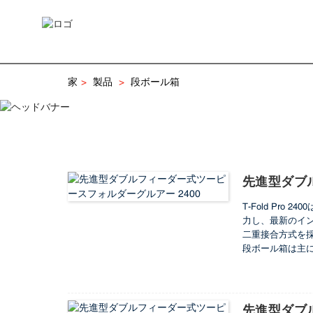
スマートフォールド サーボ X
スマートフォールド サーボ X 650
スマートフォールド サーボ X 800
スマートフォールド サーボ X 1100
家
製品
段ボール箱
先進型ダブ
T-Fold Pr
力し、最新のイン
二重接合方式を
段ボール箱は主
包装技術の急速な
ール箱に新たな
先進型ダブ