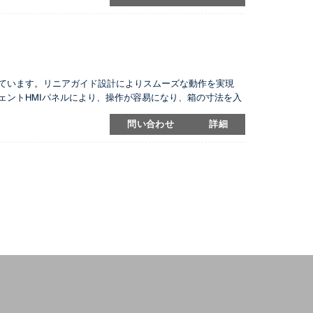
を搭載しています。リニアガイド設計によりスムーズな動作を実現
ェントHMIパネルにより、操作が容易になり、箱の寸法を入
a製のステッチヘッドは、毎分最大1500ステッチのステッチ
問い合わせ
詳細
左右の側面もスクエアに仕上げ、重量段ボール包装市場のハ