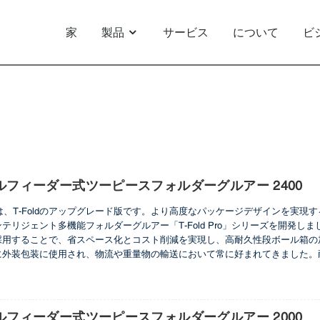
家
製品
サービス
について
ビ
スマートビジョン DG 650/800/1100
段ボール箱
ルフィーダー式ツーピースフォルダーグルアー 2400
o 2400は、T-Foldのアップグレード版です。より高度なパッケージデザイン
テリジェント多機能フォルダーグルアー「T-Fold Pro」シリーズを開発
採用することで、省スペース化とコスト削減を実現し、高耐久性段ボール箱の
に外装包装に使用され、物流や重量物の輸送において常に好まれてきました。
革新に伴い、段ボール箱の用途はますます多様化しています。T-Fold Pr
価値を創造し、競争力を高めます。
ルフィーダー式ツーピースフォルダーグルアー 2000