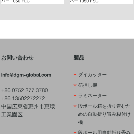
お問い合わせ
製品
info@dgm-global.com
ダイカッター
箔押し機
+86 0752 277 3780
ラミネーター
+86 13502272272
中国広東省恵州市恵環
段ボール箱を折り畳むた
工業園区
めの自動折り畳み糊付け
機
段ボール用自動折り畳み