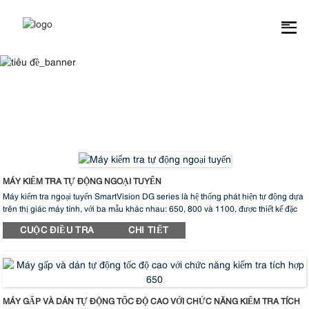
Máy Kiểm Tra
MÁY KIỂM TRA TỰ ĐỘNG NGOẠI TUYẾN
Máy kiểm tra ngoại tuyến SmartVision DG series là hệ thống phát hiện tự động dựa
trên thị giác máy tính, với ba mẫu khác nhau: 650, 800 và 1100, được thiết kế đặc
biệt để phát hiện các loại hộp giấy có kích thước khác nhau. Máy sử dụng camera
CUỘC ĐIỀU TRA
CHI TIẾT
nhập khẩu và hệ thống xử lý hình ảnh máy tính công nghệ cao, cho phép các chức
năng như cấp liệu tự động, kiểm tra, phân tách thành phẩm và phế phẩm, đếm và
thu gom, và phân tích chất lượng sản phẩm. Hiệu quả, độ chính xác và tính toàn
diện của máy khiến nó trở thành lựa chọn tốt nhất trên thị trường, có khả năng phát
hiện nhanh chóng và chính xác trong cả sản xuất quy mô nhỏ và lớn, nâng cao
hiệu quả sản xuất và đảm bảo chất lượng sản phẩm. Đây là thiết bị không thể thiếu
MÁY GẤP VÀ DÁN TỰ ĐỘNG TỐC ĐỘ CAO VỚI CHỨC NĂNG KIỂM TRA TÍCH
trên bất kỳ dây chuyền sản xuất nào, mang lại giá trị và lợi ích lớn hơn cho quy trình