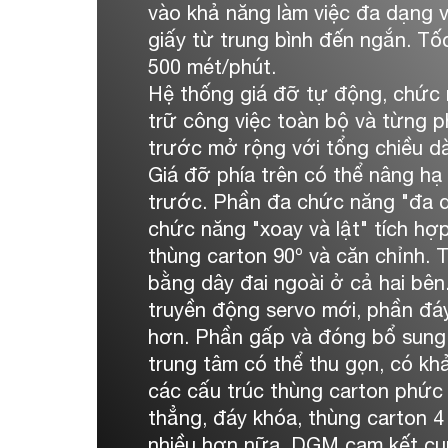
vào khả năng làm việc đa dạng v
giấy từ trung bình đến ngắn. Tố
500 mét/phút.
Hệ thống giá đỡ tự động, chức
trữ công việc toàn bộ và từng 
trước mở rộng với tổng chiều dà
Giá đỡ phía trên có thể nâng hạ
trước. Phần đa chức năng "đa d
chức năng "xoay và lật" tích hợ
thùng carton 90º và căn chỉnh. T
bằng dây đai ngoài ở cả hai bê
truyền động servo mới, phần đá
hơn. Phần gấp và đóng bổ sung 
trung tâm có thể thu gọn, có kh
các cấu trúc thùng carton phức
thẳng, đáy khóa, thùng carton 4
nhiều hơn nữa. DGM cam kết cu