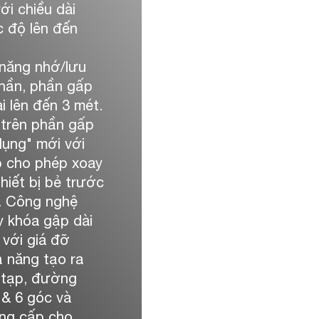
ới chiều dài
c độ lên đến
 năng nhớ/lưu
phần, phần gấp
i lên đến 3 mét.
 trên phần gấp
ụng" mới với
p cho phép xoay
hiết bị bẻ trước
n. Công nghệ
y khóa gập dài
với giá đỡ
ả năng tạo ra
 tạp, đường
 & 6 góc và
ng cấp cho