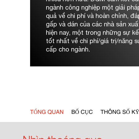
ngành công nghiệp một giải pháp
quả về chi phí và hoàn chỉnh, đ
gấp và dán của các nhà sản xuất
hiện nay, một trong những sự kết
tốt nhất về chi phí/giá trị/năng
cấp cho ngành.
TỔNG QUAN
BỐ CỤC
THÔNG SỐ KỸ