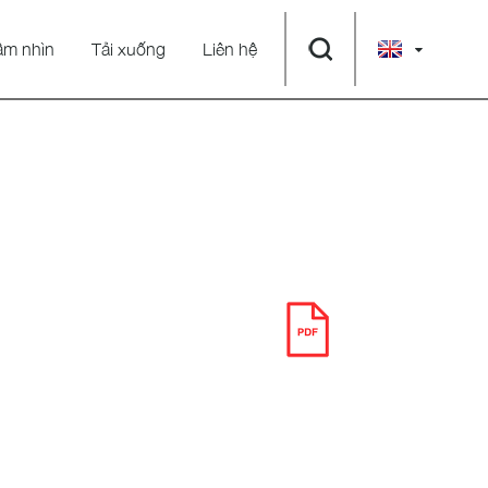
ầm nhìn
Tải xuống
Liên hệ
TẢI XUỐNG