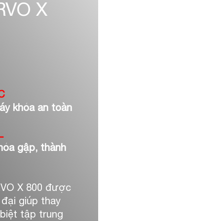
RVO X
C
áy khóa an toàn
L
hóa gập, thành
VO X 800 được
 đại giúp thay
biệt tập trung