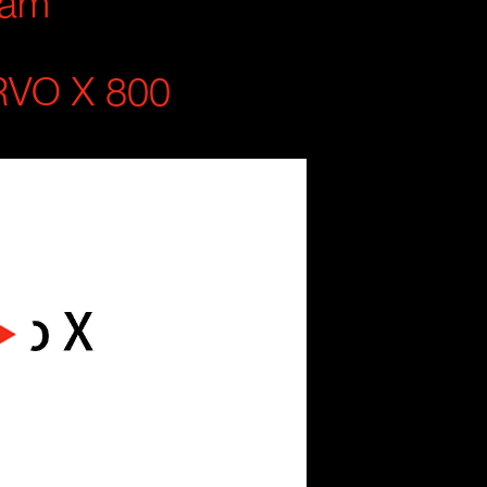
hẩm
VO X 800