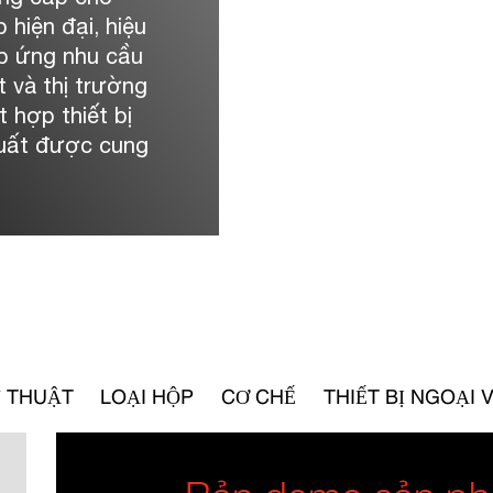
 hiện đại, hiệu
áp ứng nhu cầu
 và thị trường
 hợp thiết bị
 suất được cung
 THUẬT
LOẠI HỘP
CƠ CHẾ
THIẾT BỊ NGOẠI V