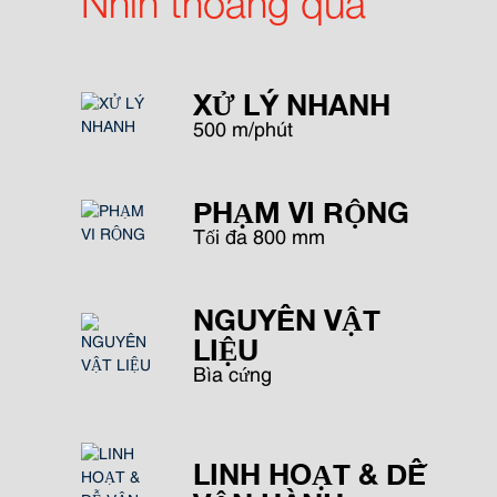
Nhìn thoáng qua
XỬ LÝ NHANH
500 m/phút
PHẠM VI RỘNG
Tối đa 800 mm
NGUYÊN VẬT
LIỆU
Bìa cứng
LINH HOẠT & DỄ