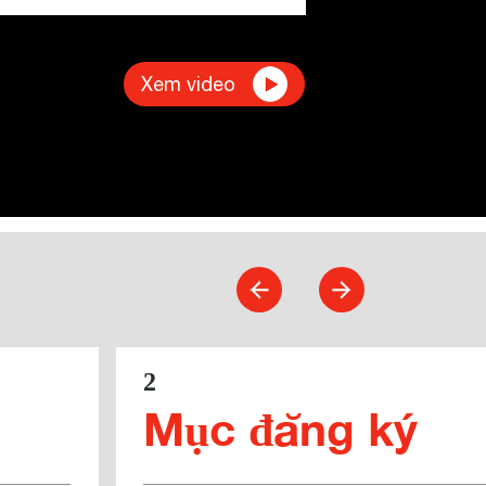
Xem video
2
Mục đăng ký