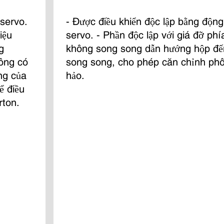
servo. 
- Được điều khiển độc lập bằng động
iệu 
servo. - Phần độc lập với giá đỡ phí
g 
không song song dẫn hướng hộp đến
hông có 
song song, cho phép căn chỉnh phô
ng của 
hảo.
ể điều 
rton.