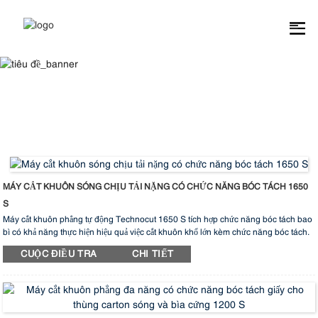
Máy Cắt Khuôn
MÁY CẮT KHUÔN SÓNG CHỊU TẢI NẶNG CÓ CHỨC NĂNG BÓC TÁCH 1650
S
Máy cắt khuôn phẳng tự động Technocut 1650 S tích hợp chức năng bóc tách bao
bì có khả năng thực hiện hiệu quả việc cắt khuôn khổ lớn kèm chức năng bóc tách.
Thiết bị này sở hữu độ chính xác và tốc độ cao vượt trội, vận hành dễ dàng, thiết lập
CUỘC ĐIỀU TRA
CHI TIẾT
nhanh chóng, độ bền cao và tính ổn định tuyệt vời. Đội ngũ R&D chuyên nghiệp
liên tục cải tiến để đảm bảo thiết bị luôn đáp ứng được nhu cầu của thị trường bao bì.
Những tính năng độc đáo này làm cho TechnoCut 1650 S trở thành lựa chọn
hàng đầu, mang đến sự hỗ trợ đáng tin cậy cho nhu cầu sản xuất của bạn.
Hơn nữa, thiết bị này nổi bật với hiệu suất sản xuất cao, tính linh hoạt, khả năng cắt