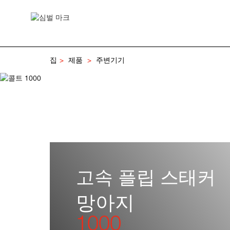
집
제품
주변기기
고속 플립 스태커
망아지
1000