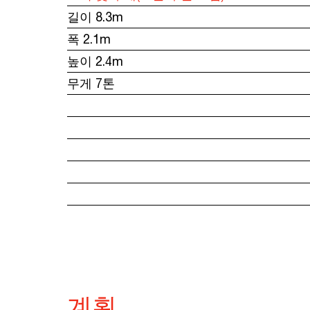
길이 8.3m
폭 2.1m
높이 2.4m
무게 7톤
계획