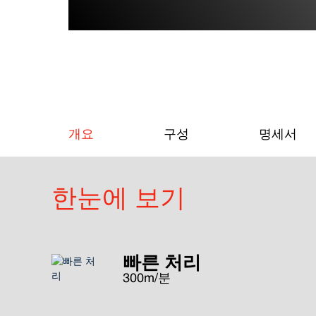
개요
구성
명세서
한눈에 보기
빠른 처리
300m/분