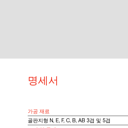
명세서
가공 재료
골판지형 N, E, F, C, B, AB 3겹 및 5겹