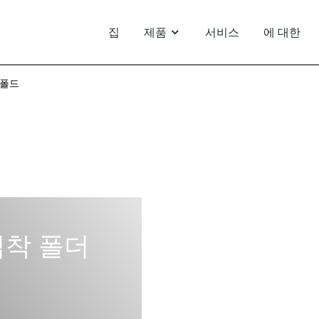
집
제품
서비스
에 대한
폴드
접착 폴더